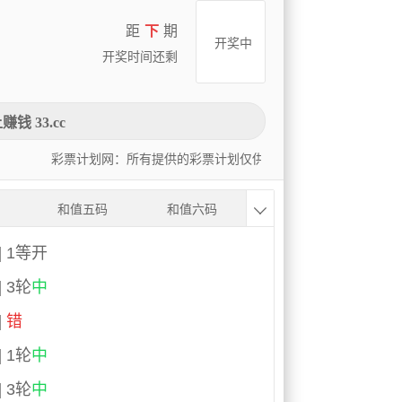
距
下
期
开奖中
开奖时间还剩
 33.cc
彩票计划网：所有提供的彩票计划仅供参考，全天24小时人工计划
和值五码
和值六码
和值七码

] 1等开
] 3轮
中
]
错
] 1轮
中
] 3轮
中