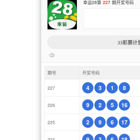
幸运28第
227
期开奖号码
33彩票
期号
开奖号码
4
3
1
8
227
9
2
5
16
226
2
9
6
17
225
9
3
6
18
224