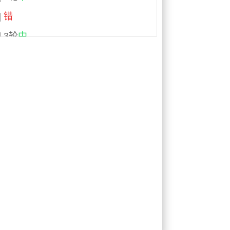
]
错
] 3轮
中
] 3轮
中
] 1轮
中