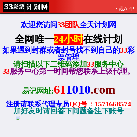
下载APP
欢迎您访问
33团队
全天计划网
全网唯一
24小时
在线计划
如果遇到封群或者封号找不到自己的
33
彩
票管理
请扫描以下二维码添加
33
服务中心
33
服务中心第一时间帮您联系上级代理。
61
1010
.com
易记网址:
注册请联系代理专员
QQ
号：1571668574
加好友时请回答下问题备注下账号