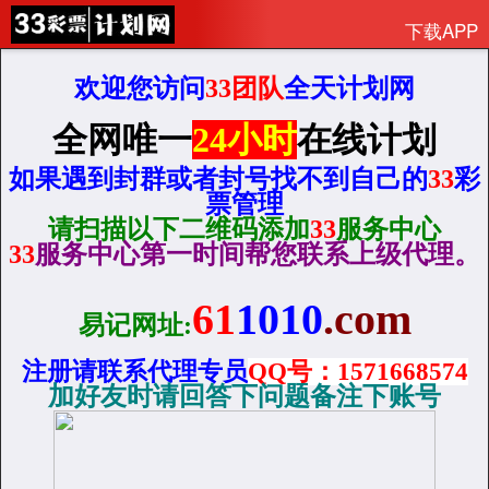
下载APP
欢迎您访问
33团队
全天计划网
全网唯一
24小时
在线计划
如果遇到封群或者封号找不到自己的
33
彩
票管理
请扫描以下二维码添加
33
服务中心
33
服务中心第一时间帮您联系上级代理。
61
1010
.com
易记网址:
注册请联系代理专员
QQ
号：1571668574
加好友时请回答下问题备注下账号