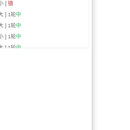
小 ]
错
大 ] 1轮
中
大 ] 1轮
中
小 ] 1轮
中
大 ] 1轮
中
小 ] 3轮
中
大 ]
错