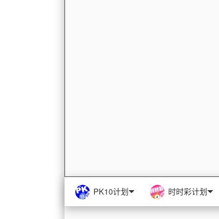
PK10计划
时时彩计划