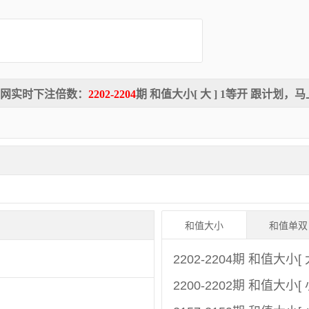
划网实时下注倍数：
2202-2204
期 和值大小[ 大 ] 1等开
跟计划，马上赚
和值大小
和值单双
2202-2204期 和值大小[ 
2200-2202期 和值大小[ 