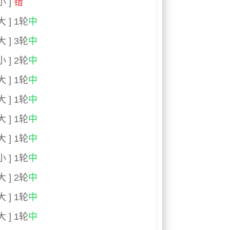
小 ]
错
大 ] 1轮
中
大 ] 3轮
中
小 ] 2轮
中
大 ] 1轮
中
大 ] 1轮
中
大 ] 1轮
中
大 ] 1轮
中
小 ] 1轮
中
大 ] 2轮
中
大 ] 1轮
中
大 ] 1轮
中