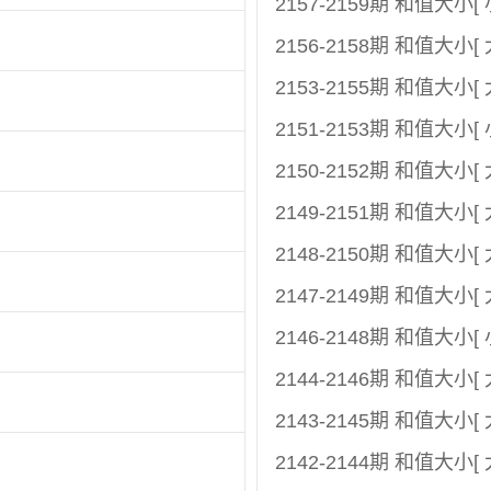
2157-2159期 和值大小[ 
2156-2158期 和值大小[ 
2153-2155期 和值大小[ 
2151-2153期 和值大小[ 
2150-2152期 和值大小[ 
2149-2151期 和值大小[ 
2148-2150期 和值大小[ 
2147-2149期 和值大小[ 
2146-2148期 和值大小[ 
2144-2146期 和值大小[ 
2143-2145期 和值大小[ 
2142-2144期 和值大小[ 