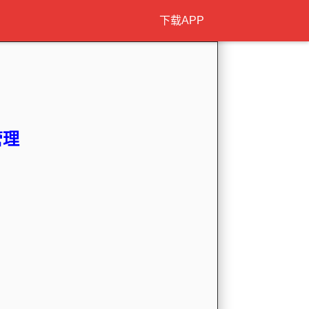
下载APP
管理