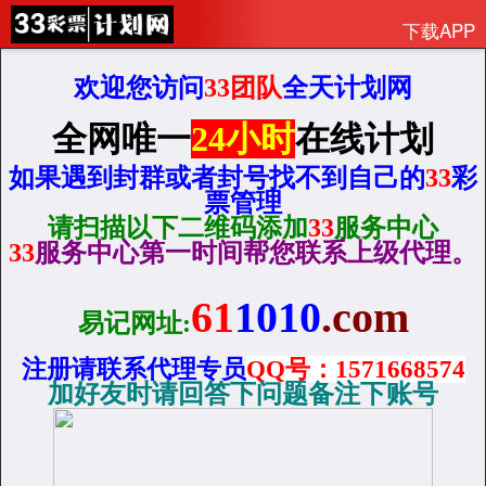
下载APP
欢迎您访问
33团队
全天计划网
全网唯一
24小时
在线计划
如果遇到封群或者封号找不到自己的
33
彩
票管理
请扫描以下二维码添加
33
服务中心
33
服务中心第一时间帮您联系上级代理。
61
1010
.com
易记网址:
注册请联系代理专员
QQ
号：1571668574
加好友时请回答下问题备注下账号